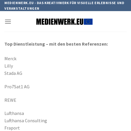
Zum
MEDIENWERK.EU - DAS KREATIVWERK FÜR VISUELLE ERLEBNISSE UND
VERANSTALTUNGEN
Inhalt
springen
Top Dienstleistung – mit den besten Referenzen:
Merck
Lilly
Stada AG
Pro7Sat1 AG
REWE
Lufthansa
Lufthansa Consulting
Fraport